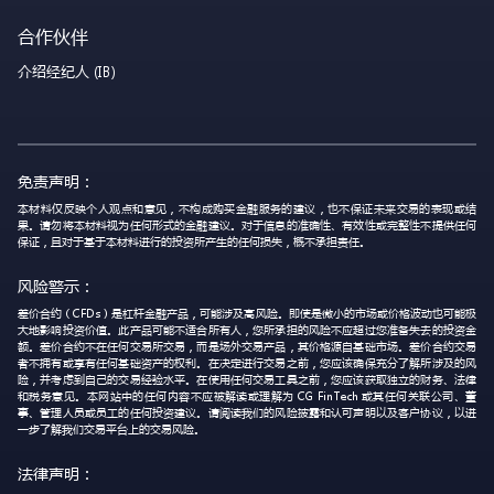
合作伙伴
介绍经纪人 (IB)
免责声明：
本材料仅反映个人观点和意见，不构成购买金融服务的建议，也不保证未来交易的表现或结
果。请勿将本材料视为任何形式的金融建议。对于信息的准确性、有效性或完整性不提供任何
保证，且对于基于本材料进行的投资所产生的任何损失，概不承担责任。
风险警示：
差价合约（CFDs）是杠杆金融产品，可能涉及高风险。即使是微小的市场或价格波动也可能极
大地影响投资价值。此产品可能不适合所有人，您所承担的风险不应超过您准备失去的投资金
额。差价合约不在任何交易所交易，而是场外交易产品，其价格源自基础市场。差价合约交易
者不拥有或享有任何基础资产的权利。在决定进行交易之前，您应该确保充分了解所涉及的风
险，并考虑到自己的交易经验水平。在使用任何交易工具之前，您应该获取独立的财务、法律
和税务意见。本网站中的任何内容不应被解读或理解为 CG FinTech 或其任何关联公司、董
事、管理人员或员工的任何投资建议。请阅读我们的风险披露和认可声明以及客户协议，以进
一步了解我们交易平台上的交易风险。
法律声明：