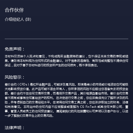
合作伙伴
介绍经纪人 (IB)
免责声明：
本材料仅反映个人观点和意见，不构成购买金融服务的建议，也不保证未来交易的表现或结
果。请勿将本材料视为任何形式的金融建议。对于信息的准确性、有效性或完整性不提供任何
保证，且对于基于本材料进行的投资所产生的任何损失，概不承担责任。
风险警示：
差价合约（CFDs）是杠杆金融产品，可能涉及高风险。即使是微小的市场或价格波动也可能极
大地影响投资价值。此产品可能不适合所有人，您所承担的风险不应超过您准备失去的投资金
额。差价合约不在任何交易所交易，而是场外交易产品，其价格源自基础市场。差价合约交易
者不拥有或享有任何基础资产的权利。在决定进行交易之前，您应该确保充分了解所涉及的风
险，并考虑到自己的交易经验水平。在使用任何交易工具之前，您应该获取独立的财务、法律
和税务意见。本网站中的任何内容不应被解读或理解为 CG FinTech 或其任何关联公司、董
事、管理人员或员工的任何投资建议。请阅读我们的风险披露和认可声明以及客户协议，以进
一步了解我们交易平台上的交易风险。
法律声明：