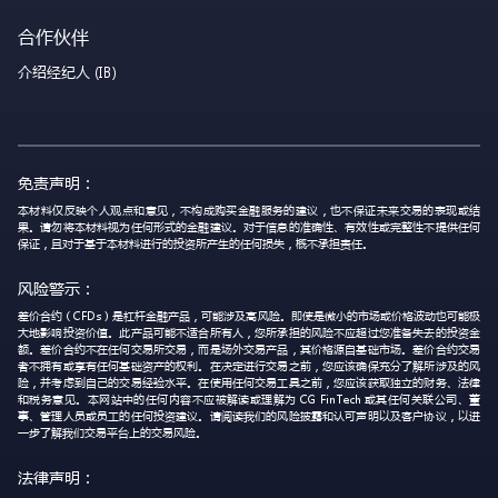
合作伙伴
介绍经纪人 (IB)
免责声明：
本材料仅反映个人观点和意见，不构成购买金融服务的建议，也不保证未来交易的表现或结
果。请勿将本材料视为任何形式的金融建议。对于信息的准确性、有效性或完整性不提供任何
保证，且对于基于本材料进行的投资所产生的任何损失，概不承担责任。
风险警示：
差价合约（CFDs）是杠杆金融产品，可能涉及高风险。即使是微小的市场或价格波动也可能极
大地影响投资价值。此产品可能不适合所有人，您所承担的风险不应超过您准备失去的投资金
额。差价合约不在任何交易所交易，而是场外交易产品，其价格源自基础市场。差价合约交易
者不拥有或享有任何基础资产的权利。在决定进行交易之前，您应该确保充分了解所涉及的风
险，并考虑到自己的交易经验水平。在使用任何交易工具之前，您应该获取独立的财务、法律
和税务意见。本网站中的任何内容不应被解读或理解为 CG FinTech 或其任何关联公司、董
事、管理人员或员工的任何投资建议。请阅读我们的风险披露和认可声明以及客户协议，以进
一步了解我们交易平台上的交易风险。
法律声明：