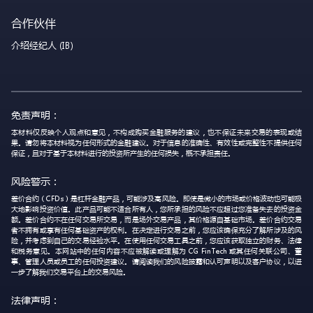
合作伙伴
介绍经纪人 (IB)
免责声明：
本材料仅反映个人观点和意见，不构成购买金融服务的建议，也不保证未来交易的表现或结
果。请勿将本材料视为任何形式的金融建议。对于信息的准确性、有效性或完整性不提供任何
保证，且对于基于本材料进行的投资所产生的任何损失，概不承担责任。
风险警示：
差价合约（CFDs）是杠杆金融产品，可能涉及高风险。即使是微小的市场或价格波动也可能极
大地影响投资价值。此产品可能不适合所有人，您所承担的风险不应超过您准备失去的投资金
额。差价合约不在任何交易所交易，而是场外交易产品，其价格源自基础市场。差价合约交易
者不拥有或享有任何基础资产的权利。在决定进行交易之前，您应该确保充分了解所涉及的风
险，并考虑到自己的交易经验水平。在使用任何交易工具之前，您应该获取独立的财务、法律
和税务意见。本网站中的任何内容不应被解读或理解为 CG FinTech 或其任何关联公司、董
事、管理人员或员工的任何投资建议。请阅读我们的风险披露和认可声明以及客户协议，以进
一步了解我们交易平台上的交易风险。
法律声明：