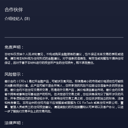
合作伙伴
介绍经纪人 (IB)
免责声明：
本材料仅反映个人观点和意见，不构成购买金融服务的建议，也不保证未来交易的表现或结
果。请勿将本材料视为任何形式的金融建议。对于信息的准确性、有效性或完整性不提供任何
保证，且对于基于本材料进行的投资所产生的任何损失，概不承担责任。
风险警示：
差价合约（CFDs）是杠杆金融产品，可能涉及高风险。即使是微小的市场或价格波动也可能极
大地影响投资价值。此产品可能不适合所有人，您所承担的风险不应超过您准备失去的投资金
额。差价合约不在任何交易所交易，而是场外交易产品，其价格源自基础市场。差价合约交易
者不拥有或享有任何基础资产的权利。在决定进行交易之前，您应该确保充分了解所涉及的风
险，并考虑到自己的交易经验水平。在使用任何交易工具之前，您应该获取独立的财务、法律
和税务意见。本网站中的任何内容不应被解读或理解为 CG FinTech 或其任何关联公司、董
事、管理人员或员工的任何投资建议。请阅读我们的风险披露和认可声明以及客户协议，以进
一步了解我们交易平台上的交易风险。
法律声明：