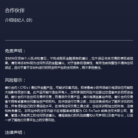
合作伙伴
介绍经纪人 (IB)
免责声明：
本材料仅反映个人观点和意见，不构成购买金融服务的建议，也不保证未来交易的表现或结
果。请勿将本材料视为任何形式的金融建议。对于信息的准确性、有效性或完整性不提供任何
保证，且对于基于本材料进行的投资所产生的任何损失，概不承担责任。
风险警示：
差价合约（CFDs）是杠杆金融产品，可能涉及高风险。即使是微小的市场或价格波动也可能极
大地影响投资价值。此产品可能不适合所有人，您所承担的风险不应超过您准备失去的投资金
额。差价合约不在任何交易所交易，而是场外交易产品，其价格源自基础市场。差价合约交易
者不拥有或享有任何基础资产的权利。在决定进行交易之前，您应该确保充分了解所涉及的风
险，并考虑到自己的交易经验水平。在使用任何交易工具之前，您应该获取独立的财务、法律
和税务意见。本网站中的任何内容不应被解读或理解为 CG FinTech 或其任何关联公司、董
事、管理人员或员工的任何投资建议。请阅读我们的风险披露和认可声明以及客户协议，以进
一步了解我们交易平台上的交易风险。
法律声明：