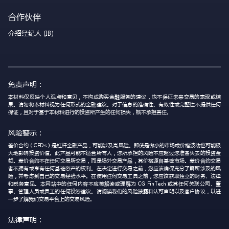
合作伙伴
介绍经纪人 (IB)
免责声明：
本材料仅反映个人观点和意见，不构成购买金融服务的建议，也不保证未来交易的表现或结
果。请勿将本材料视为任何形式的金融建议。对于信息的准确性、有效性或完整性不提供任何
保证，且对于基于本材料进行的投资所产生的任何损失，概不承担责任。
风险警示：
差价合约（CFDs）是杠杆金融产品，可能涉及高风险。即使是微小的市场或价格波动也可能极
大地影响投资价值。此产品可能不适合所有人，您所承担的风险不应超过您准备失去的投资金
额。差价合约不在任何交易所交易，而是场外交易产品，其价格源自基础市场。差价合约交易
者不拥有或享有任何基础资产的权利。在决定进行交易之前，您应该确保充分了解所涉及的风
险，并考虑到自己的交易经验水平。在使用任何交易工具之前，您应该获取独立的财务、法律
和税务意见。本网站中的任何内容不应被解读或理解为 CG FinTech 或其任何关联公司、董
事、管理人员或员工的任何投资建议。请阅读我们的风险披露和认可声明以及客户协议，以进
一步了解我们交易平台上的交易风险。
法律声明：