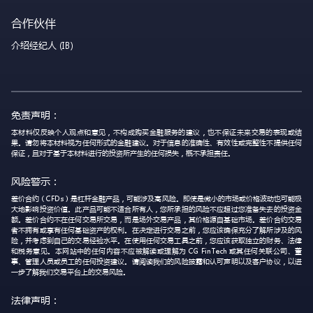
合作伙伴
介绍经纪人 (IB)
免责声明：
本材料仅反映个人观点和意见，不构成购买金融服务的建议，也不保证未来交易的表现或结
果。请勿将本材料视为任何形式的金融建议。对于信息的准确性、有效性或完整性不提供任何
保证，且对于基于本材料进行的投资所产生的任何损失，概不承担责任。
风险警示：
差价合约（CFDs）是杠杆金融产品，可能涉及高风险。即使是微小的市场或价格波动也可能极
大地影响投资价值。此产品可能不适合所有人，您所承担的风险不应超过您准备失去的投资金
额。差价合约不在任何交易所交易，而是场外交易产品，其价格源自基础市场。差价合约交易
者不拥有或享有任何基础资产的权利。在决定进行交易之前，您应该确保充分了解所涉及的风
险，并考虑到自己的交易经验水平。在使用任何交易工具之前，您应该获取独立的财务、法律
和税务意见。本网站中的任何内容不应被解读或理解为 CG FinTech 或其任何关联公司、董
事、管理人员或员工的任何投资建议。请阅读我们的风险披露和认可声明以及客户协议，以进
一步了解我们交易平台上的交易风险。
法律声明：