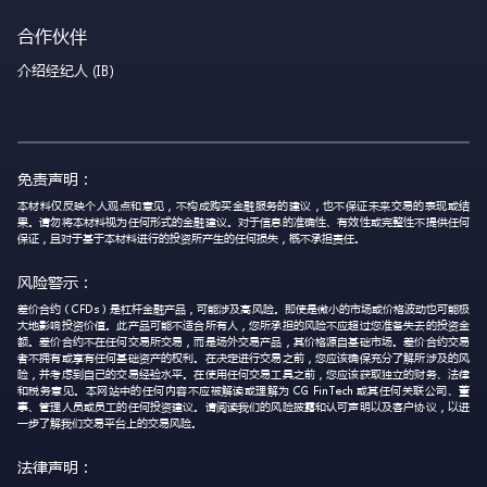
合作伙伴
介绍经纪人 (IB)
免责声明：
本材料仅反映个人观点和意见，不构成购买金融服务的建议，也不保证未来交易的表现或结
果。请勿将本材料视为任何形式的金融建议。对于信息的准确性、有效性或完整性不提供任何
保证，且对于基于本材料进行的投资所产生的任何损失，概不承担责任。
风险警示：
差价合约（CFDs）是杠杆金融产品，可能涉及高风险。即使是微小的市场或价格波动也可能极
大地影响投资价值。此产品可能不适合所有人，您所承担的风险不应超过您准备失去的投资金
额。差价合约不在任何交易所交易，而是场外交易产品，其价格源自基础市场。差价合约交易
者不拥有或享有任何基础资产的权利。在决定进行交易之前，您应该确保充分了解所涉及的风
险，并考虑到自己的交易经验水平。在使用任何交易工具之前，您应该获取独立的财务、法律
和税务意见。本网站中的任何内容不应被解读或理解为 CG FinTech 或其任何关联公司、董
事、管理人员或员工的任何投资建议。请阅读我们的风险披露和认可声明以及客户协议，以进
一步了解我们交易平台上的交易风险。
法律声明：