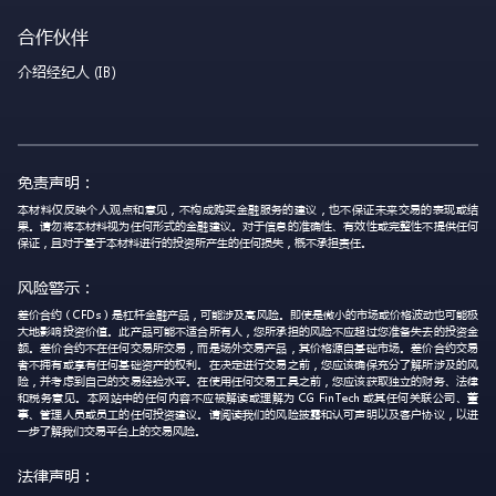
合作伙伴
介绍经纪人 (IB)
免责声明：
本材料仅反映个人观点和意见，不构成购买金融服务的建议，也不保证未来交易的表现或结
果。请勿将本材料视为任何形式的金融建议。对于信息的准确性、有效性或完整性不提供任何
保证，且对于基于本材料进行的投资所产生的任何损失，概不承担责任。
风险警示：
差价合约（CFDs）是杠杆金融产品，可能涉及高风险。即使是微小的市场或价格波动也可能极
大地影响投资价值。此产品可能不适合所有人，您所承担的风险不应超过您准备失去的投资金
额。差价合约不在任何交易所交易，而是场外交易产品，其价格源自基础市场。差价合约交易
者不拥有或享有任何基础资产的权利。在决定进行交易之前，您应该确保充分了解所涉及的风
险，并考虑到自己的交易经验水平。在使用任何交易工具之前，您应该获取独立的财务、法律
和税务意见。本网站中的任何内容不应被解读或理解为 CG FinTech 或其任何关联公司、董
事、管理人员或员工的任何投资建议。请阅读我们的风险披露和认可声明以及客户协议，以进
一步了解我们交易平台上的交易风险。
法律声明：