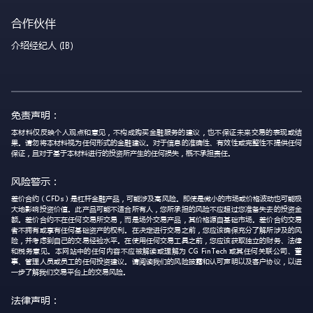
合作伙伴
介绍经纪人 (IB)
免责声明：
本材料仅反映个人观点和意见，不构成购买金融服务的建议，也不保证未来交易的表现或结
果。请勿将本材料视为任何形式的金融建议。对于信息的准确性、有效性或完整性不提供任何
保证，且对于基于本材料进行的投资所产生的任何损失，概不承担责任。
风险警示：
差价合约（CFDs）是杠杆金融产品，可能涉及高风险。即使是微小的市场或价格波动也可能极
大地影响投资价值。此产品可能不适合所有人，您所承担的风险不应超过您准备失去的投资金
额。差价合约不在任何交易所交易，而是场外交易产品，其价格源自基础市场。差价合约交易
者不拥有或享有任何基础资产的权利。在决定进行交易之前，您应该确保充分了解所涉及的风
险，并考虑到自己的交易经验水平。在使用任何交易工具之前，您应该获取独立的财务、法律
和税务意见。本网站中的任何内容不应被解读或理解为 CG FinTech 或其任何关联公司、董
事、管理人员或员工的任何投资建议。请阅读我们的风险披露和认可声明以及客户协议，以进
一步了解我们交易平台上的交易风险。
法律声明：