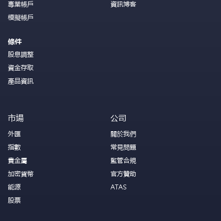
專業帳戶
資訊博客
模擬帳戶
條件
股息調整
資金存取
產品資訊
市場
公司
外匯
關於我們
指數
常見問題
貴金屬
監管合規
加密貨幣
官方贊助
能源
ATAS
股票