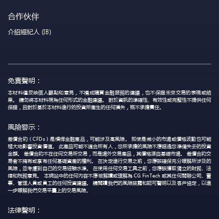
合作伙伴
介紹經紀人 (IB)
免責聲明：
本材料僅反映個人觀點和意見，不構成購買金融服務的建議，也不保證未來交易的表現或結
果。 請勿將本材料視為任何形式的金融建議。 對於資訊的準確性、有效性或完整性不提供任何
保證，且對於基於本材料進行的投資所產生的任何損失，概不承擔責任。
風險警示：
差價合約（CFDs）是槓桿金融產品，可能涉及高風險。 即使是微小的市場或價格波動也可能
極大地影響投資價值。 此產品可能不適合所有人，您所承擔的風險不應超過您準備失去的投資
金額。 差價合約不在任何交易所交易，而是場外交易產品，其價格源自基礎市場。 差價合約交
易者不擁有或享有任何基礎資產的權利。 在決定進行交易之前，您應該確保充分瞭解所涉及的
風險，並考慮到自己的交易經驗水準。 在使用任何交易工具之前，您應該獲取獨立的財務、法
律和稅務意見。 本網站中的任何內容不應被解讀或理解為 CG FinTech 或其任何關聯公司、董
事、管理人員或員工的任何投資建議。 請閱讀我們的風險披露和認可聲明以及客戶協定，以進
一步瞭解我們交易平臺上的交易風險。
法律聲明：