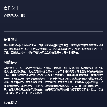
合作伙伴
介紹經紀人 (IB)
免責聲明：
本材料僅反映個人觀點和意見，不構成購買金融服務的建議，也不保證未來交易的表現或結
果。 請勿將本材料視為任何形式的金融建議。 對於資訊的準確性、有效性或完整性不提供任何
保證，且對於基於本材料進行的投資所產生的任何損失，概不承擔責任。
風險警示：
差價合約（CFDs）是槓桿金融產品，可能涉及高風險。 即使是微小的市場或價格波動也可能
極大地影響投資價值。 此產品可能不適合所有人，您所承擔的風險不應超過您準備失去的投資
金額。 差價合約不在任何交易所交易，而是場外交易產品，其價格源自基礎市場。 差價合約交
易者不擁有或享有任何基礎資產的權利。 在決定進行交易之前，您應該確保充分瞭解所涉及的
風險，並考慮到自己的交易經驗水準。 在使用任何交易工具之前，您應該獲取獨立的財務、法
律和稅務意見。 本網站中的任何內容不應被解讀或理解為 CG FinTech 或其任何關聯公司、董
事、管理人員或員工的任何投資建議。 請閱讀我們的風險披露和認可聲明以及客戶協定，以進
一步瞭解我們交易平臺上的交易風險。
法律聲明：