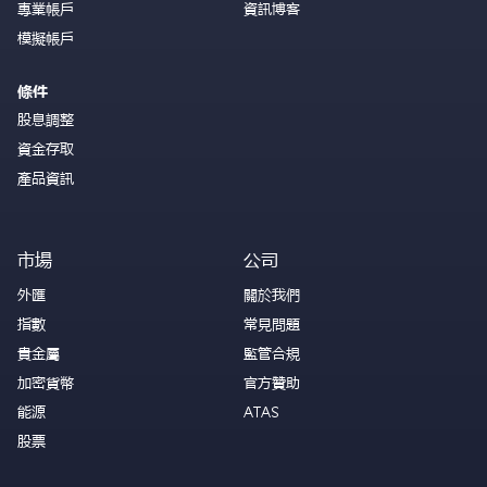
專業帳戶
資訊博客
模擬帳戶
條件
股息調整
資金存取
產品資訊
市場
公司
外匯
關於我們
指數
常見問題
貴金屬
監管合規
加密貨幣
官方贊助
能源
ATAS
股票