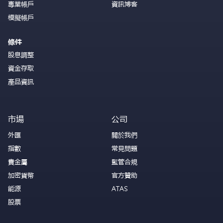
專業帳戶
資訊博客
模擬帳戶
條件
股息調整
資金存取
產品資訊
市場
公司
外匯
關於我們
指數
常見問題
貴金屬
監管合規
加密貨幣
官方贊助
能源
ATAS
股票