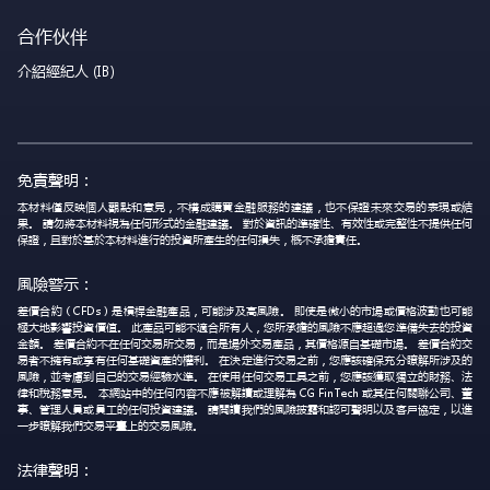
合作伙伴
介紹經紀人 (IB)
免責聲明：
本材料僅反映個人觀點和意見，不構成購買金融服務的建議，也不保證未來交易的表現或結
果。 請勿將本材料視為任何形式的金融建議。 對於資訊的準確性、有效性或完整性不提供任何
保證，且對於基於本材料進行的投資所產生的任何損失，概不承擔責任。
風險警示：
差價合約（CFDs）是槓桿金融產品，可能涉及高風險。 即使是微小的市場或價格波動也可能
極大地影響投資價值。 此產品可能不適合所有人，您所承擔的風險不應超過您準備失去的投資
金額。 差價合約不在任何交易所交易，而是場外交易產品，其價格源自基礎市場。 差價合約交
易者不擁有或享有任何基礎資產的權利。 在決定進行交易之前，您應該確保充分瞭解所涉及的
風險，並考慮到自己的交易經驗水準。 在使用任何交易工具之前，您應該獲取獨立的財務、法
律和稅務意見。 本網站中的任何內容不應被解讀或理解為 CG FinTech 或其任何關聯公司、董
事、管理人員或員工的任何投資建議。 請閱讀我們的風險披露和認可聲明以及客戶協定，以進
一步瞭解我們交易平臺上的交易風險。
法律聲明：