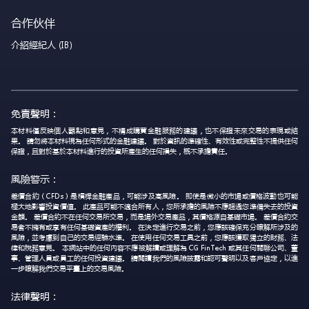
合作伙伴
介紹經紀人 (IB)
免責聲明：
本材料僅反映個人觀點和意見，不構成購買金融服務的建議，也不保證未來交易的表現或結
果。 請勿將本材料視為任何形式的金融建議。 對於資訊的準確性、有效性或完整性不提供任何
保證，且對於基於本材料進行的投資所產生的任何損失，概不承擔責任。
風險警示：
差價合約（CFDs）是槓桿金融產品，可能涉及高風險。 即使是微小的市場或價格波動也可能
極大地影響投資價值。 此產品可能不適合所有人，您所承擔的風險不應超過您準備失去的投資
金額。 差價合約不在任何交易所交易，而是場外交易產品，其價格源自基礎市場。 差價合約交
易者不擁有或享有任何基礎資產的權利。 在決定進行交易之前，您應該確保充分瞭解所涉及的
風險，並考慮到自己的交易經驗水準。 在使用任何交易工具之前，您應該獲取獨立的財務、法
律和稅務意見。 本網站中的任何內容不應被解讀或理解為 CG FinTech 或其任何關聯公司、董
事、管理人員或員工的任何投資建議。 請閱讀我們的風險披露和認可聲明以及客戶協定，以進
一步瞭解我們交易平臺上的交易風險。
法律聲明：