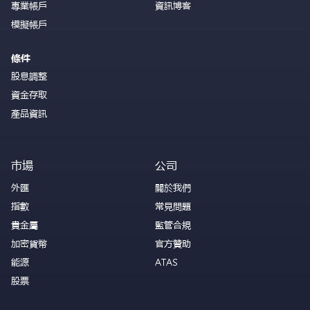
專業帳戶
資訊博客
模擬帳戶
條件
股息調整
資金存取
產品資訊
市場
公司
外匯
關於我們
指數
常見問題
貴金屬
監管合規
加密貨幣
官方贊助
能源
ATAS
股票