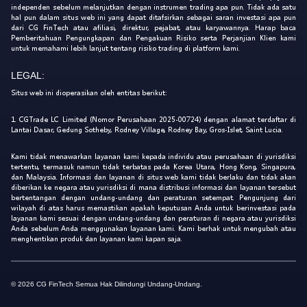
independen sebelum melanjutkan dengan instrumen trading apa pun. Tidak ada satu
hal pun dalam situs web ini yang dapat ditafsirkan sebagai saran investasi apa pun
dari CG FinTech atau afiliasi, direktur, pejabat, atau karyawannya. Harap baca
Pemberitahuan Pengungkapan dan Pengakuan Risiko serta Perjanjian Klien kami
untuk memahami lebih lanjut tentang risiko trading di platform kami.
LEGAL:
Situs web ini dioperasikan oleh entitas berikut:
1. CGTrade LC Limited (Nomor Perusahaan 2025-00724) dengan alamat terdaftar di
Lantai Dasar, Gedung Sotheby, Rodney Village, Rodney Bay, Gros-Islet, Saint Lucia.
Kami tidak menawarkan layanan kami kepada individu atau perusahaan di yurisdiksi
tertentu, termasuk namun tidak terbatas pada Korea Utara, Hong Kong, Singapura,
dan Malaysia. Informasi dan layanan di situs web kami tidak berlaku dan tidak akan
diberikan ke negara atau yurisdiksi di mana distribusi informasi dan layanan tersebut
bertentangan dengan undang-undang dan peraturan setempat. Pengunjung dari
wilayah di atas harus memastikan apakah keputusan Anda untuk berinvestasi pada
layanan kami sesuai dengan undang-undang dan peraturan di negara atau yurisdiksi
Anda sebelum Anda menggunakan layanan kami. Kami berhak untuk mengubah atau
menghentikan produk dan layanan kami kapan saja.
© 2026 CG FinTech Semua Hak Dilindungi Undang-Undang.