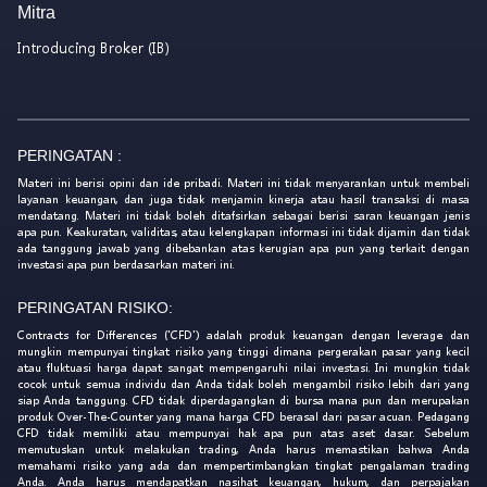
Mitra
Introducing Broker (IB)
PERINGATAN :
Materi ini berisi opini dan ide pribadi. Materi ini tidak menyarankan untuk membeli
layanan keuangan, dan juga tidak menjamin kinerja atau hasil transaksi di masa
mendatang. Materi ini tidak boleh ditafsirkan sebagai berisi saran keuangan jenis
apa pun. Keakuratan, validitas, atau kelengkapan informasi ini tidak dijamin dan tidak
ada tanggung jawab yang dibebankan atas kerugian apa pun yang terkait dengan
investasi apa pun berdasarkan materi ini.
PERINGATAN RISIKO:
Contracts for Differences ('CFD') adalah produk keuangan dengan leverage dan
mungkin mempunyai tingkat risiko yang tinggi dimana pergerakan pasar yang kecil
atau fluktuasi harga dapat sangat mempengaruhi nilai investasi. Ini mungkin tidak
cocok untuk semua individu dan Anda tidak boleh mengambil risiko lebih dari yang
siap Anda tanggung. CFD tidak diperdagangkan di bursa mana pun dan merupakan
produk Over-The-Counter yang mana harga CFD berasal dari pasar acuan. Pedagang
CFD tidak memiliki atau mempunyai hak apa pun atas aset dasar. Sebelum
memutuskan untuk melakukan trading, Anda harus memastikan bahwa Anda
memahami risiko yang ada dan mempertimbangkan tingkat pengalaman trading
Anda. Anda harus mendapatkan nasihat keuangan, hukum, dan perpajakan