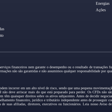
Energias
Ações
das
uto
 serviços financeiros nem garante o desempenho ou o resultado de transações f
formações não são garantidas e não assumimos qualquer responsabilidade por qua
podem incorrer em um alto nível de risco, sendo que uma pequena movimentação
ê não deve arriscar mais do que está preparado para perder. Os CFDs não sã
êm quaisquer direitos sobre os ativos subjacentes. Antes de decidir negociar
lhamento financeiro, jurídico e tributário independente antes de prosseguir c
 suas afiliadas, diretores, executivos ou funcionários. Leia nosso Aviso d
.