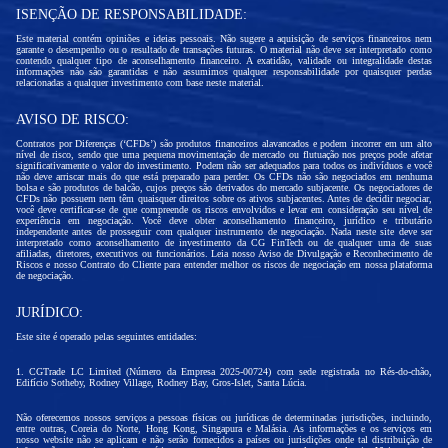
ISENÇÃO DE RESPONSABILIDADE:
Este material contém opiniões e ideias pessoais. Não sugere a aquisição de serviços financeiros nem
garante o desempenho ou o resultado de transações futuras. O material não deve ser interpretado como
contendo qualquer tipo de aconselhamento financeiro. A exatidão, validade ou integralidade destas
informações não são garantidas e não assumimos qualquer responsabilidade por quaisquer perdas
relacionadas a qualquer investimento com base neste material.
AVISO DE RISCO:
Contratos por Diferenças (‘CFDs’) são produtos financeiros alavancados e podem incorrer em um alto
nível de risco, sendo que uma pequena movimentação de mercado ou flutuação nos preços pode afetar
significativamente o valor do investimento. Podem não ser adequados para todos os indivíduos e você
não deve arriscar mais do que está preparado para perder. Os CFDs não são negociados em nenhuma
bolsa e são produtos de balcão, cujos preços são derivados do mercado subjacente. Os negociadores de
CFDs não possuem nem têm quaisquer direitos sobre os ativos subjacentes. Antes de decidir negociar,
você deve certificar-se de que compreende os riscos envolvidos e levar em consideração seu nível de
experiência em negociação. Você deve obter aconselhamento financeiro, jurídico e tributário
independente antes de prosseguir com qualquer instrumento de negociação. Nada neste site deve ser
interpretado como aconselhamento de investimento da CG FinTech ou de qualquer uma de suas
afiliadas, diretores, executivos ou funcionários. Leia nosso Aviso de Divulgação e Reconhecimento de
Riscos e nosso Contrato do Cliente para entender melhor os riscos de negociação em nossa plataforma
de negociação.
JURÍDICO:
Este site é operado pelas seguintes entidades:
1. CGTrade LC Limited (Número da Empresa 2025-00724) com sede registrada no Rés-do-chão,
Edifício Sotheby, Rodney Village, Rodney Bay, Gros-Islet, Santa Lúcia.
Não oferecemos nossos serviços a pessoas físicas ou jurídicas de determinadas jurisdições, incluindo,
entre outras, Coreia do Norte, Hong Kong, Singapura e Malásia. As informações e os serviços em
nosso website não se aplicam e não serão fornecidos a países ou jurisdições onde tal distribuição de