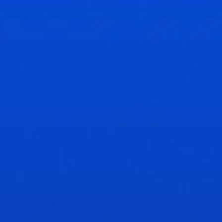
Regulamento
Comissão de Serviços Financeiros (FSC), Maurício
A FSC é a entidade reguladora integrada do setor de serviços financeiros
não bancários e de negócios globais. Ela é obrigada por diversas leis,
incluindo a Lei de Serviços Financeiros e a Lei de Serviços de Oferta
Inicial de Ativos Virtuais e Tokens, a licenciar, regular, monitorar e