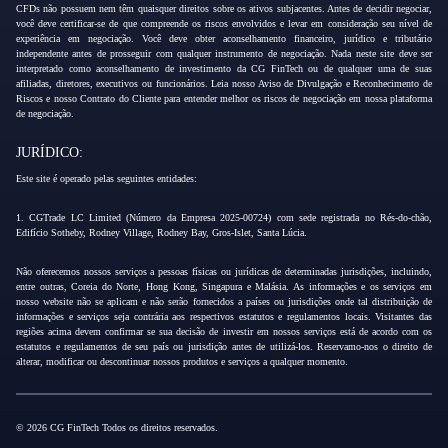
CFDs não possuem nem têm quaisquer direitos sobre os ativos subjacentes. Antes de decidir negociar,
você deve certificar-se de que compreende os riscos envolvidos e levar em consideração seu nível de
experiência em negociação. Você deve obter aconselhamento financeiro, jurídico e tributário
independente antes de prosseguir com qualquer instrumento de negociação. Nada neste site deve ser
interpretado como aconselhamento de investimento da CG FinTech ou de qualquer uma de suas
afiliadas, diretores, executivos ou funcionários. Leia nosso Aviso de Divulgação e Reconhecimento de
Riscos e nosso Contrato do Cliente para entender melhor os riscos de negociação em nossa plataforma
de negociação.
JURÍDICO:
Este site é operado pelas seguintes entidades:
1. CGTrade LC Limited (Número da Empresa 2025-00724) com sede registrada no Rés-do-chão,
Edifício Sotheby, Rodney Village, Rodney Bay, Gros-Islet, Santa Lúcia.
Não oferecemos nossos serviços a pessoas físicas ou jurídicas de determinadas jurisdições, incluindo,
entre outras, Coreia do Norte, Hong Kong, Singapura e Malásia. As informações e os serviços em
nosso website não se aplicam e não serão fornecidos a países ou jurisdições onde tal distribuição de
informações e serviços seja contrária aos respectivos estatutos e regulamentos locais. Visitantes das
regiões acima devem confirmar se sua decisão de investir em nossos serviços está de acordo com os
estatutos e regulamentos de seu país ou jurisdição antes de utilizá-los. Reservamo-nos o direito de
alterar, modificar ou descontinuar nossos produtos e serviços a qualquer momento.
© 2026 CG FinTech Todos os direitos reservados.