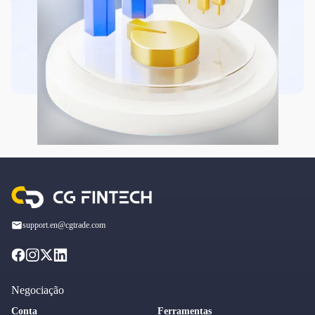
support.en@cgtrade.com
Negociação
Conta
Ferramentas