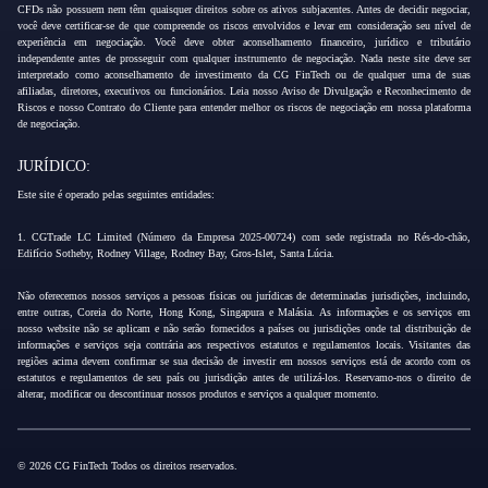
CFDs não possuem nem têm quaisquer direitos sobre os ativos subjacentes. Antes de decidir negociar,
você deve certificar-se de que compreende os riscos envolvidos e levar em consideração seu nível de
experiência em negociação. Você deve obter aconselhamento financeiro, jurídico e tributário
independente antes de prosseguir com qualquer instrumento de negociação. Nada neste site deve ser
interpretado como aconselhamento de investimento da CG FinTech ou de qualquer uma de suas
afiliadas, diretores, executivos ou funcionários. Leia nosso Aviso de Divulgação e Reconhecimento de
Riscos e nosso Contrato do Cliente para entender melhor os riscos de negociação em nossa plataforma
de negociação.
JURÍDICO:
Este site é operado pelas seguintes entidades:
1. CGTrade LC Limited (Número da Empresa 2025-00724) com sede registrada no Rés-do-chão,
Edifício Sotheby, Rodney Village, Rodney Bay, Gros-Islet, Santa Lúcia.
Não oferecemos nossos serviços a pessoas físicas ou jurídicas de determinadas jurisdições, incluindo,
entre outras, Coreia do Norte, Hong Kong, Singapura e Malásia. As informações e os serviços em
nosso website não se aplicam e não serão fornecidos a países ou jurisdições onde tal distribuição de
informações e serviços seja contrária aos respectivos estatutos e regulamentos locais. Visitantes das
regiões acima devem confirmar se sua decisão de investir em nossos serviços está de acordo com os
estatutos e regulamentos de seu país ou jurisdição antes de utilizá-los. Reservamo-nos o direito de
alterar, modificar ou descontinuar nossos produtos e serviços a qualquer momento.
© 2026 CG FinTech Todos os direitos reservados.