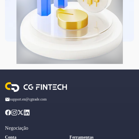
support.en@cgtrade.com
Negociação
Conta
Ferramentas