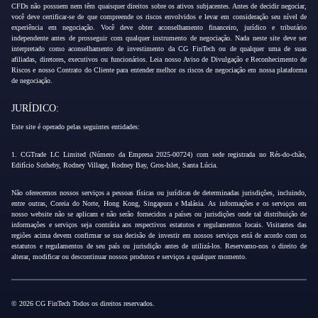
CFDs não possuem nem têm quaisquer direitos sobre os ativos subjacentes. Antes de decidir negociar,
você deve certificar-se de que compreende os riscos envolvidos e levar em consideração seu nível de
experiência em negociação. Você deve obter aconselhamento financeiro, jurídico e tributário
independente antes de prosseguir com qualquer instrumento de negociação. Nada neste site deve ser
interpretado como aconselhamento de investimento da CG FinTech ou de qualquer uma de suas
afiliadas, diretores, executivos ou funcionários. Leia nosso Aviso de Divulgação e Reconhecimento de
Riscos e nosso Contrato do Cliente para entender melhor os riscos de negociação em nossa plataforma
de negociação.
JURÍDICO:
Este site é operado pelas seguintes entidades:
1. CGTrade LC Limited (Número da Empresa 2025-00724) com sede registrada no Rés-do-chão,
Edifício Sotheby, Rodney Village, Rodney Bay, Gros-Islet, Santa Lúcia.
Não oferecemos nossos serviços a pessoas físicas ou jurídicas de determinadas jurisdições, incluindo,
entre outras, Coreia do Norte, Hong Kong, Singapura e Malásia. As informações e os serviços em
nosso website não se aplicam e não serão fornecidos a países ou jurisdições onde tal distribuição de
informações e serviços seja contrária aos respectivos estatutos e regulamentos locais. Visitantes das
regiões acima devem confirmar se sua decisão de investir em nossos serviços está de acordo com os
estatutos e regulamentos de seu país ou jurisdição antes de utilizá-los. Reservamo-nos o direito de
alterar, modificar ou descontinuar nossos produtos e serviços a qualquer momento.
© 2026 CG FinTech Todos os direitos reservados.