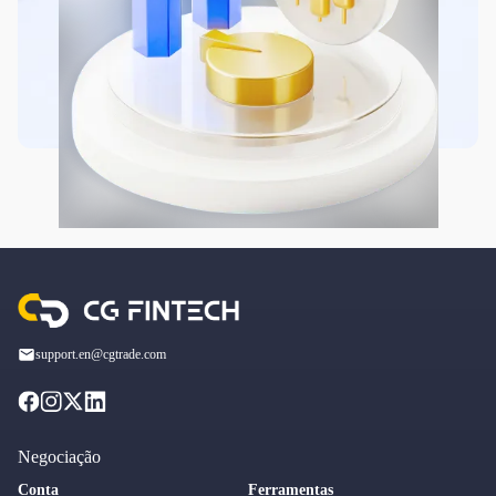
support.en@cgtrade.com
Negociação
Conta
Ferramentas