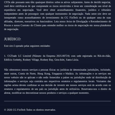
CFDs não possuem nem têm quaisquer direitos sobre os ativos subjacentes. Antes de decidir negociar,
você deve certificar-se de que compreende os riscos envolvidos e levar em consideração seu nível de
experiência em negociação. Você deve obter aconselhamento financeiro, jurídico e tributário
independente antes de prosseguir com qualquer instrumento de negociação. Nada neste site deve ser
interpretado como aconselhamento de investimento da CG FinTech ou de qualquer uma de suas
afiliadas, diretores, executivos ou funcionários. Leia nosso Aviso de Divulgação e Reconhecimento de
Riscos e nosso Contrato do Cliente para entender melhor os riscos de negociação em nossa plataforma
de negociação.
JURÍDICO:
Este site é operado pelas seguintes entidades:
1. CGTrade LC Limited (Número da Empresa 2025-00724) com sede registrada no Rés-do-chão,
Edifício Sotheby, Rodney Village, Rodney Bay, Gros-Islet, Santa Lúcia.
Não oferecemos nossos serviços a pessoas físicas ou jurídicas de determinadas jurisdições, incluindo,
entre outras, Coreia do Norte, Hong Kong, Singapura e Malásia. As informações e os serviços em
nosso website não se aplicam e não serão fornecidos a países ou jurisdições onde tal distribuição de
informações e serviços seja contrária aos respectivos estatutos e regulamentos locais. Visitantes das
regiões acima devem confirmar se sua decisão de investir em nossos serviços está de acordo com os
estatutos e regulamentos de seu país ou jurisdição antes de utilizá-los. Reservamo-nos o direito de
alterar, modificar ou descontinuar nossos produtos e serviços a qualquer momento.
© 2026 CG FinTech Todos os direitos reservados.