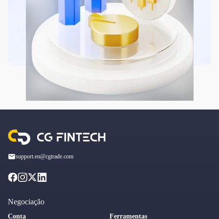
support.en@cgtrade.com
Negociação
Conta
Ferramentas