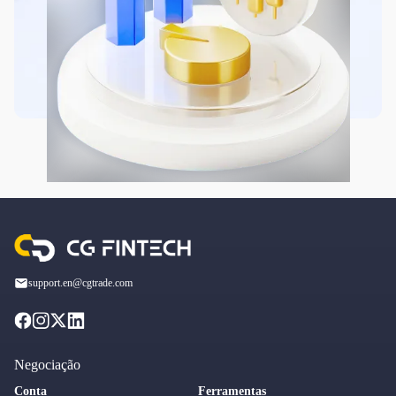
support.en@cgtrade.com
Negociação
Conta
Ferramentas