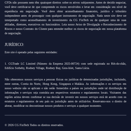
CFDs não possuem nem têm quaisquer direitos sobre os ativos subjacentes. Antes de decidir negociar,
você deve certificar-se de que compreende os riscos envolvidos e levar em consideração seu nível de
experiência em negociação. Você deve obter aconselhamento financeiro, jurídico e tributário
independente antes de prosseguir com qualquer instrumento de negociação. Nada neste site deve ser
interpretado como aconselhamento de investimento da CG FinTech ou de qualquer uma de suas
afiliadas, diretores, executivos ou funcionários. Leia nosso Aviso de Divulgação e Reconhecimento de
Riscos e nosso Contrato do Cliente para entender melhor os riscos de negociação em nossa plataforma
de negociação.
JURÍDICO:
Este site é operado pelas seguintes entidades:
1. CGTrade LC Limited (Número da Empresa 2025-00724) com sede registrada no Rés-do-chão,
Edifício Sotheby, Rodney Village, Rodney Bay, Gros-Islet, Santa Lúcia.
Não oferecemos nossos serviços a pessoas físicas ou jurídicas de determinadas jurisdições, incluindo,
entre outras, Coreia do Norte, Hong Kong, Singapura e Malásia. As informações e os serviços em
nosso website não se aplicam e não serão fornecidos a países ou jurisdições onde tal distribuição de
informações e serviços seja contrária aos respectivos estatutos e regulamentos locais. Visitantes das
regiões acima devem confirmar se sua decisão de investir em nossos serviços está de acordo com os
estatutos e regulamentos de seu país ou jurisdição antes de utilizá-los. Reservamo-nos o direito de
alterar, modificar ou descontinuar nossos produtos e serviços a qualquer momento.
© 2026 CG FinTech Todos os direitos reservados.