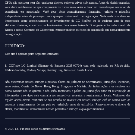
CFDs não possuem nem têm quaisquer direitos sobre os ativos subjacentes. Antes de decidir negociar,
você deve certificar-se de que compreende os riscos envolvidos e levar em consideração seu nível de
experiência em negociação. Você deve obter aconselhamento financeiro, jurídico e tributário
independente antes de prosseguir com qualquer instrumento de negociação. Nada neste site deve ser
interpretado como aconselhamento de investimento da CG FinTech ou de qualquer uma de suas
afiliadas, diretores, executivos ou funcionários. Leia nosso Aviso de Divulgação e Reconhecimento de
Riscos e nosso Contrato do Cliente para entender melhor os riscos de negociação em nossa plataforma
de negociação.
JURÍDICO:
Este site é operado pelas seguintes entidades:
1. CGTrade LC Limited (Número da Empresa 2025-00724) com sede registrada no Rés-do-chão,
Edifício Sotheby, Rodney Village, Rodney Bay, Gros-Islet, Santa Lúcia.
Não oferecemos nossos serviços a pessoas físicas ou jurídicas de determinadas jurisdições, incluindo,
entre outras, Coreia do Norte, Hong Kong, Singapura e Malásia. As informações e os serviços em
nosso website não se aplicam e não serão fornecidos a países ou jurisdições onde tal distribuição de
informações e serviços seja contrária aos respectivos estatutos e regulamentos locais. Visitantes das
regiões acima devem confirmar se sua decisão de investir em nossos serviços está de acordo com os
estatutos e regulamentos de seu país ou jurisdição antes de utilizá-los. Reservamo-nos o direito de
alterar, modificar ou descontinuar nossos produtos e serviços a qualquer momento.
© 2026 CG FinTech Todos os direitos reservados.