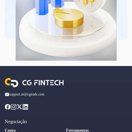
support.en@cgtrade.com
Negociação
Conta
Ferramentas