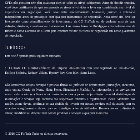
CFDs não possuem nem têm quaisquer direitos sobre os ativos subjacentes. Antes de decidir negociar,
você deve certificar-se de que compreende os riscos envolvidos e levar em consideração seu nível de
experiência em negociação. Você deve obter aconselhamento financeiro, jurídico e tributário
independente antes de prosseguir com qualquer instrumento de negociação. Nada neste site deve ser
interpretado como aconselhamento de investimento da CG FinTech ou de qualquer uma de suas
afiliadas, diretores, executivos ou funcionários. Leia nosso Aviso de Divulgação e Reconhecimento de
Riscos e nosso Contrato do Cliente para entender melhor os riscos de negociação em nossa plataforma
de negociação.
JURÍDICO:
Este site é operado pelas seguintes entidades:
1. CGTrade LC Limited (Número da Empresa 2025-00724) com sede registrada no Rés-do-chão,
Edifício Sotheby, Rodney Village, Rodney Bay, Gros-Islet, Santa Lúcia.
Não oferecemos nossos serviços a pessoas físicas ou jurídicas de determinadas jurisdições, incluindo,
entre outras, Coreia do Norte, Hong Kong, Singapura e Malásia. As informações e os serviços em
nosso website não se aplicam e não serão fornecidos a países ou jurisdições onde tal distribuição de
informações e serviços seja contrária aos respectivos estatutos e regulamentos locais. Visitantes das
regiões acima devem confirmar se sua decisão de investir em nossos serviços está de acordo com os
estatutos e regulamentos de seu país ou jurisdição antes de utilizá-los. Reservamo-nos o direito de
alterar, modificar ou descontinuar nossos produtos e serviços a qualquer momento.
© 2026 CG FinTech Todos os direitos reservados.