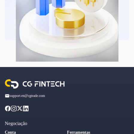
support.en@cgtrade.com
Negociação
Conta
Ferramentas