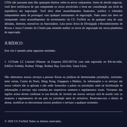
CFDs não possuem nem têm quaisquer direitos sobre os ativos subjacentes. Antes de decidir negociar,
você deve certificar-se de que compreende os riscos envolvidos e levar em consideração seu nível de
experiência em negociação. Você deve obter aconselhamento financeiro, jurídico e tributário
independente antes de prosseguir com qualquer instrumento de negociação. Nada neste site deve ser
interpretado como aconselhamento de investimento da CG FinTech ou de qualquer uma de suas
afiliadas, diretores, executivos ou funcionários. Leia nosso Aviso de Divulgação e Reconhecimento de
Riscos e nosso Contrato do Cliente para entender melhor os riscos de negociação em nossa plataforma
de negociação.
JURÍDICO:
Este site é operado pelas seguintes entidades:
1. CGTrade LC Limited (Número da Empresa 2025-00724) com sede registrada no Rés-do-chão,
Edifício Sotheby, Rodney Village, Rodney Bay, Gros-Islet, Santa Lúcia.
Não oferecemos nossos serviços a pessoas físicas ou jurídicas de determinadas jurisdições, incluindo,
entre outras, Coreia do Norte, Hong Kong, Singapura e Malásia. As informações e os serviços em
nosso website não se aplicam e não serão fornecidos a países ou jurisdições onde tal distribuição de
informações e serviços seja contrária aos respectivos estatutos e regulamentos locais. Visitantes das
regiões acima devem confirmar se sua decisão de investir em nossos serviços está de acordo com os
estatutos e regulamentos de seu país ou jurisdição antes de utilizá-los. Reservamo-nos o direito de
alterar, modificar ou descontinuar nossos produtos e serviços a qualquer momento.
© 2026 CG FinTech Todos os direitos reservados.