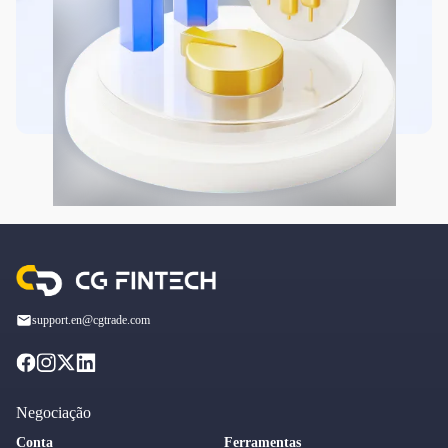
support.en@cgtrade.com
Negociação
Conta
Ferramentas