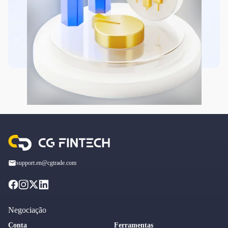
support.en@cgtrade.com
Negociação
Conta
Ferramentas