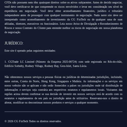
CFDs não possuem nem têm quaisquer direitos sobre os ativos subjacentes. Antes de decidir negociar,
você deve certificar-se de que compreende os riscos envolvidos e levar em consideração seu nível de
experiência em negociação. Você deve obter aconselhamento financeiro, jurídico e tributário
independente antes de prosseguir com qualquer instrumento de negociação. Nada neste site deve ser
interpretado como aconselhamento de investimento da CG FinTech ou de qualquer uma de suas
afiliadas, diretores, executivos ou funcionários. Leia nosso Aviso de Divulgação e Reconhecimento de
Riscos e nosso Contrato do Cliente para entender melhor os riscos de negociação em nossa plataforma
de negociação.
JURÍDICO:
Este site é operado pelas seguintes entidades:
1. CGTrade LC Limited (Número da Empresa 2025-00724) com sede registrada no Rés-do-chão,
Edifício Sotheby, Rodney Village, Rodney Bay, Gros-Islet, Santa Lúcia.
Não oferecemos nossos serviços a pessoas físicas ou jurídicas de determinadas jurisdições, incluindo,
entre outras, Coreia do Norte, Hong Kong, Singapura e Malásia. As informações e os serviços em
nosso website não se aplicam e não serão fornecidos a países ou jurisdições onde tal distribuição de
informações e serviços seja contrária aos respectivos estatutos e regulamentos locais. Visitantes das
regiões acima devem confirmar se sua decisão de investir em nossos serviços está de acordo com os
estatutos e regulamentos de seu país ou jurisdição antes de utilizá-los. Reservamo-nos o direito de
alterar, modificar ou descontinuar nossos produtos e serviços a qualquer momento.
© 2026 CG FinTech Todos os direitos reservados.