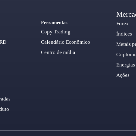
o
Merca
Ferramentas
Forex
Copy Trading
Índices
ARD
Calendário Econômico
Metais p
Centro de mídia
Criptom
Energias
Ações
radas
duto