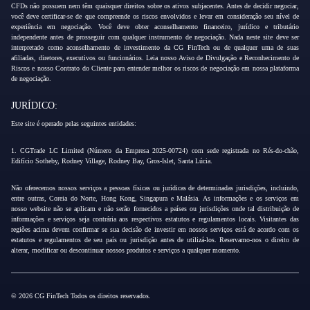
CFDs não possuem nem têm quaisquer direitos sobre os ativos subjacentes. Antes de decidir negociar,
você deve certificar-se de que compreende os riscos envolvidos e levar em consideração seu nível de
experiência em negociação. Você deve obter aconselhamento financeiro, jurídico e tributário
independente antes de prosseguir com qualquer instrumento de negociação. Nada neste site deve ser
interpretado como aconselhamento de investimento da CG FinTech ou de qualquer uma de suas
afiliadas, diretores, executivos ou funcionários. Leia nosso Aviso de Divulgação e Reconhecimento de
Riscos e nosso Contrato do Cliente para entender melhor os riscos de negociação em nossa plataforma
de negociação.
JURÍDICO:
Este site é operado pelas seguintes entidades:
1. CGTrade LC Limited (Número da Empresa 2025-00724) com sede registrada no Rés-do-chão,
Edifício Sotheby, Rodney Village, Rodney Bay, Gros-Islet, Santa Lúcia.
Não oferecemos nossos serviços a pessoas físicas ou jurídicas de determinadas jurisdições, incluindo,
entre outras, Coreia do Norte, Hong Kong, Singapura e Malásia. As informações e os serviços em
nosso website não se aplicam e não serão fornecidos a países ou jurisdições onde tal distribuição de
informações e serviços seja contrária aos respectivos estatutos e regulamentos locais. Visitantes das
regiões acima devem confirmar se sua decisão de investir em nossos serviços está de acordo com os
estatutos e regulamentos de seu país ou jurisdição antes de utilizá-los. Reservamo-nos o direito de
alterar, modificar ou descontinuar nossos produtos e serviços a qualquer momento.
© 2026 CG FinTech Todos os direitos reservados.