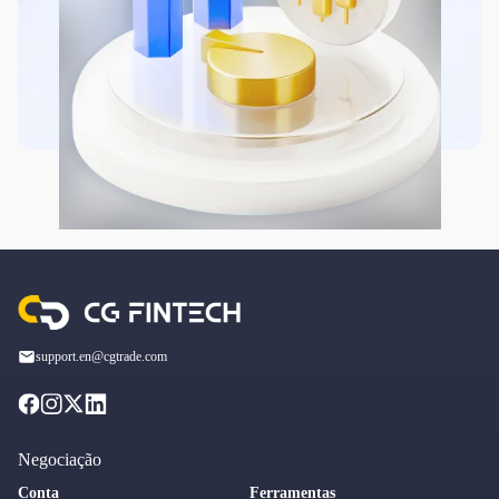
support.en@cgtrade.com
Negociação
Conta
Ferramentas