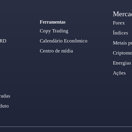
o
Merca
Ferramentas
Forex
Copy Trading
Índices
ARD
Calendário Econômico
Metais p
Centro de mídia
Criptom
Energias
Ações
radas
duto