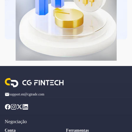
support.en@cgtrade.com
Negociação
Conta
Ferramentas