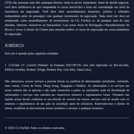
CFDs não possuem nem têm quaisquer direitos sobre os ativos subjacentes. Antes de decidir negociar,
você deve certificar-se de que compreende os riscos envolvidos e levar em consideração seu nível de
experiência em negociação. Você deve obter aconselhamento financeiro, jurídico e tributário
independente antes de prosseguir com qualquer instrumento de negociação. Nada neste site deve ser
interpretado como aconselhamento de investimento da CG FinTech ou de qualquer uma de suas
afiliadas, diretores, executivos ou funcionários. Leia nosso Aviso de Divulgação e Reconhecimento de
Riscos e nosso Contrato do Cliente para entender melhor os riscos de negociação em nossa plataforma
de negociação.
JURÍDICO:
Este site é operado pelas seguintes entidades:
1. CGTrade LC Limited (Número da Empresa 2025-00724) com sede registrada no Rés-do-chão,
Edifício Sotheby, Rodney Village, Rodney Bay, Gros-Islet, Santa Lúcia.
Não oferecemos nossos serviços a pessoas físicas ou jurídicas de determinadas jurisdições, incluindo,
entre outras, Coreia do Norte, Hong Kong, Singapura e Malásia. As informações e os serviços em
nosso website não se aplicam e não serão fornecidos a países ou jurisdições onde tal distribuição de
informações e serviços seja contrária aos respectivos estatutos e regulamentos locais. Visitantes das
regiões acima devem confirmar se sua decisão de investir em nossos serviços está de acordo com os
estatutos e regulamentos de seu país ou jurisdição antes de utilizá-los. Reservamo-nos o direito de
alterar, modificar ou descontinuar nossos produtos e serviços a qualquer momento.
© 2026 CG FinTech Todos os direitos reservados.