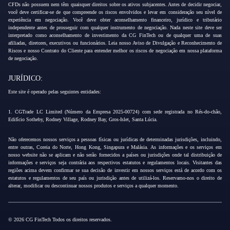
CFDs não possuem nem têm quaisquer direitos sobre os ativos subjacentes. Antes de decidir negociar,
você deve certificar-se de que compreende os riscos envolvidos e levar em consideração seu nível de
experiência em negociação. Você deve obter aconselhamento financeiro, jurídico e tributário
independente antes de prosseguir com qualquer instrumento de negociação. Nada neste site deve ser
interpretado como aconselhamento de investimento da CG FinTech ou de qualquer uma de suas
afiliadas, diretores, executivos ou funcionários. Leia nosso Aviso de Divulgação e Reconhecimento de
Riscos e nosso Contrato do Cliente para entender melhor os riscos de negociação em nossa plataforma
de negociação.
JURÍDICO:
Este site é operado pelas seguintes entidades:
1. CGTrade LC Limited (Número da Empresa 2025-00724) com sede registrada no Rés-do-chão,
Edifício Sotheby, Rodney Village, Rodney Bay, Gros-Islet, Santa Lúcia.
Não oferecemos nossos serviços a pessoas físicas ou jurídicas de determinadas jurisdições, incluindo,
entre outras, Coreia do Norte, Hong Kong, Singapura e Malásia. As informações e os serviços em
nosso website não se aplicam e não serão fornecidos a países ou jurisdições onde tal distribuição de
informações e serviços seja contrária aos respectivos estatutos e regulamentos locais. Visitantes das
regiões acima devem confirmar se sua decisão de investir em nossos serviços está de acordo com os
estatutos e regulamentos de seu país ou jurisdição antes de utilizá-los. Reservamo-nos o direito de
alterar, modificar ou descontinuar nossos produtos e serviços a qualquer momento.
© 2026 CG FinTech Todos os direitos reservados.