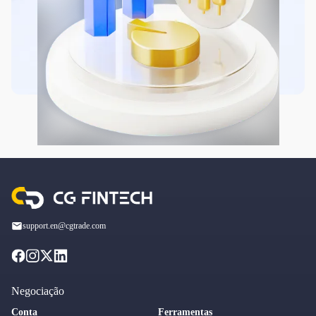
support.en@cgtrade.com
Negociação
Conta
Ferramentas