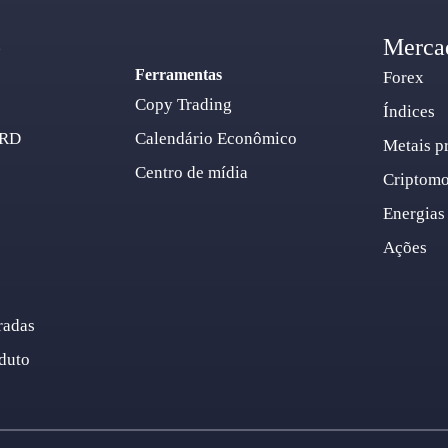
o
Merca
Ferramentas
Forex
Copy Trading
Índices
ARD
Calendário Econômico
Metais p
Centro de mídia
Criptom
Energias
Ações
radas
duto