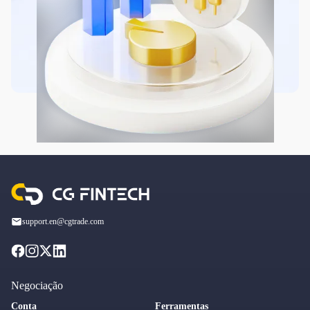
support.en@cgtrade.com
Negociação
Conta
Ferramentas