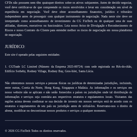
CFDs não possuem nem têm quaisquer direitos sobre os ativos subjacentes. Antes de decidir negociar,
você deve certificar-se de que compreende os riscos envolvidos e levar em consideração seu nível de
experiência em negociação. Você deve obter aconselhamento financeiro, jurídico e tributário
independente antes de prosseguir com qualquer instrumento de negociação. Nada neste site deve ser
interpretado como aconselhamento de investimento da CG FinTech ou de qualquer uma de suas
afiliadas, diretores, executivos ou funcionários. Leia nosso Aviso de Divulgação e Reconhecimento de
Riscos e nosso Contrato do Cliente para entender melhor os riscos de negociação em nossa plataforma
de negociação.
JURÍDICO:
Este site é operado pelas seguintes entidades:
1. CGTrade LC Limited (Número da Empresa 2025-00724) com sede registrada no Rés-do-chão,
Edifício Sotheby, Rodney Village, Rodney Bay, Gros-Islet, Santa Lúcia.
Não oferecemos nossos serviços a pessoas físicas ou jurídicas de determinadas jurisdições, incluindo,
entre outras, Coreia do Norte, Hong Kong, Singapura e Malásia. As informações e os serviços em
nosso website não se aplicam e não serão fornecidos a países ou jurisdições onde tal distribuição de
informações e serviços seja contrária aos respectivos estatutos e regulamentos locais. Visitantes das
regiões acima devem confirmar se sua decisão de investir em nossos serviços está de acordo com os
estatutos e regulamentos de seu país ou jurisdição antes de utilizá-los. Reservamo-nos o direito de
alterar, modificar ou descontinuar nossos produtos e serviços a qualquer momento.
© 2026 CG FinTech Todos os direitos reservados.