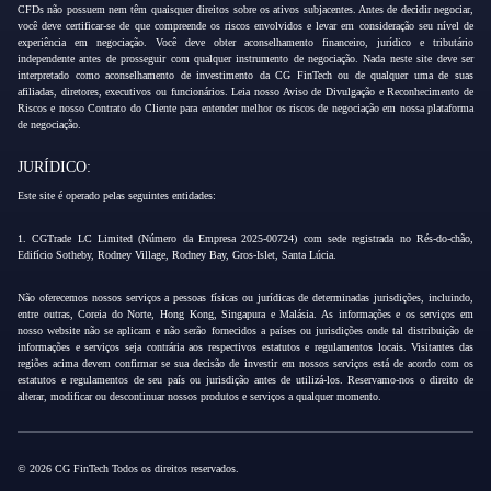
CFDs não possuem nem têm quaisquer direitos sobre os ativos subjacentes. Antes de decidir negociar,
você deve certificar-se de que compreende os riscos envolvidos e levar em consideração seu nível de
experiência em negociação. Você deve obter aconselhamento financeiro, jurídico e tributário
independente antes de prosseguir com qualquer instrumento de negociação. Nada neste site deve ser
interpretado como aconselhamento de investimento da CG FinTech ou de qualquer uma de suas
afiliadas, diretores, executivos ou funcionários. Leia nosso Aviso de Divulgação e Reconhecimento de
Riscos e nosso Contrato do Cliente para entender melhor os riscos de negociação em nossa plataforma
de negociação.
JURÍDICO:
Este site é operado pelas seguintes entidades:
1. CGTrade LC Limited (Número da Empresa 2025-00724) com sede registrada no Rés-do-chão,
Edifício Sotheby, Rodney Village, Rodney Bay, Gros-Islet, Santa Lúcia.
Não oferecemos nossos serviços a pessoas físicas ou jurídicas de determinadas jurisdições, incluindo,
entre outras, Coreia do Norte, Hong Kong, Singapura e Malásia. As informações e os serviços em
nosso website não se aplicam e não serão fornecidos a países ou jurisdições onde tal distribuição de
informações e serviços seja contrária aos respectivos estatutos e regulamentos locais. Visitantes das
regiões acima devem confirmar se sua decisão de investir em nossos serviços está de acordo com os
estatutos e regulamentos de seu país ou jurisdição antes de utilizá-los. Reservamo-nos o direito de
alterar, modificar ou descontinuar nossos produtos e serviços a qualquer momento.
© 2026 CG FinTech Todos os direitos reservados.