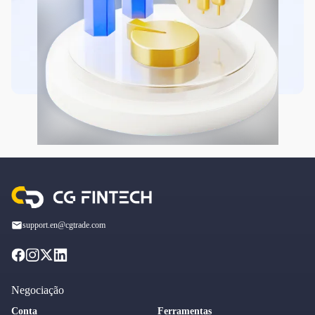
support.en@cgtrade.com
Negociação
Conta
Ferramentas