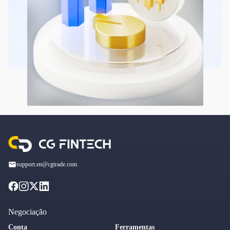
support.en@cgtrade.com
Negociação
Conta
Ferramentas