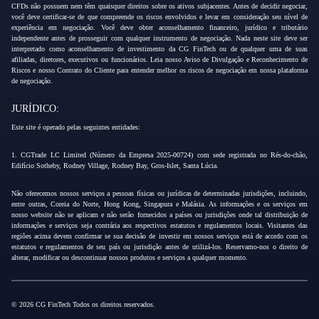
CFDs não possuem nem têm quaisquer direitos sobre os ativos subjacentes. Antes de decidir negociar,
você deve certificar-se de que compreende os riscos envolvidos e levar em consideração seu nível de
experiência em negociação. Você deve obter aconselhamento financeiro, jurídico e tributário
independente antes de prosseguir com qualquer instrumento de negociação. Nada neste site deve ser
interpretado como aconselhamento de investimento da CG FinTech ou de qualquer uma de suas
afiliadas, diretores, executivos ou funcionários. Leia nosso Aviso de Divulgação e Reconhecimento de
Riscos e nosso Contrato do Cliente para entender melhor os riscos de negociação em nossa plataforma
de negociação.
JURÍDICO:
Este site é operado pelas seguintes entidades:
1. CGTrade LC Limited (Número da Empresa 2025-00724) com sede registrada no Rés-do-chão,
Edifício Sotheby, Rodney Village, Rodney Bay, Gros-Islet, Santa Lúcia.
Não oferecemos nossos serviços a pessoas físicas ou jurídicas de determinadas jurisdições, incluindo,
entre outras, Coreia do Norte, Hong Kong, Singapura e Malásia. As informações e os serviços em
nosso website não se aplicam e não serão fornecidos a países ou jurisdições onde tal distribuição de
informações e serviços seja contrária aos respectivos estatutos e regulamentos locais. Visitantes das
regiões acima devem confirmar se sua decisão de investir em nossos serviços está de acordo com os
estatutos e regulamentos de seu país ou jurisdição antes de utilizá-los. Reservamo-nos o direito de
alterar, modificar ou descontinuar nossos produtos e serviços a qualquer momento.
© 2026 CG FinTech Todos os direitos reservados.