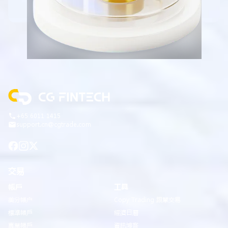
+65 6011 1415
support.cn@cgtrade.com
交易
帳戶
工具
美分帳户
Copy Trading 跟單交易
標準帳戶
經濟日曆
專業帳戶
資訊博客