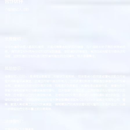
合作伙伴
介紹經紀人 (IB)
免責聲明：
本材料僅反映個人觀點和意見，不構成購買金融服務的建議，也不保證未來交易的表現或結
果。 請勿將本材料視為任何形式的金融建議。 對於資訊的準確性、有效性或完整性不提供任何
保證，且對於基於本材料進行的投資所產生的任何損失，概不承擔責任。
風險警示：
差價合約（CFDs）是槓桿金融產品，可能涉及高風險。 即使是微小的市場或價格波動也可能
極大地影響投資價值。 此產品可能不適合所有人，您所承擔的風險不應超過您準備失去的投資
金額。 差價合約不在任何交易所交易，而是場外交易產品，其價格源自基礎市場。 差價合約交
易者不擁有或享有任何基礎資產的權利。 在決定進行交易之前，您應該確保充分瞭解所涉及的
風險，並考慮到自己的交易經驗水準。 在使用任何交易工具之前，您應該獲取獨立的財務、法
律和稅務意見。 本網站中的任何內容不應被解讀或理解為 CG FinTech 或其任何關聯公司、董
事、管理人員或員工的任何投資建議。 請閱讀我們的風險披露和認可聲明以及客戶協定，以進
一步瞭解我們交易平臺上的交易風險。
法律聲明：
本網站由以下主體運營：