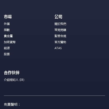
市場
公司
外匯
關於我們
指數
常見問題
貴金屬
監管合規
加密貨幣
官方贊助
能源
ATAS
股票
合作伙伴
介紹經紀人 (IB)
免責聲明：