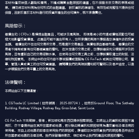
本材料僅反映個人觀點和意見，不構成購買金融服務的建議，也不保證未來交易的表現或結
果。 請勿將本材料視為任何形式的金融建議。 對於資訊的準確性、有效性或完整性不提供任何
保證，且對於基於本材料進行的投資所產生的任何損失，概不承擔責任。
風險警示：
差價合約（CFDs）是槓桿金融產品，可能涉及高風險。 即使是微小的市場或價格波動也可能
極大地影響投資價值。 此產品可能不適合所有人，您所承擔的風險不應超過您準備失去的投資
金額。 差價合約不在任何交易所交易，而是場外交易產品，其價格源自基礎市場。 差價合約交
易者不擁有或享有任何基礎資產的權利。 在決定進行交易之前，您應該確保充分瞭解所涉及的
風險，並考慮到自己的交易經驗水準。 在使用任何交易工具之前，您應該獲取獨立的財務、法
律和稅務意見。 本網站中的任何內容不應被解讀或理解為 CG FinTech 或其任何關聯公司、董
事、管理人員或員工的任何投資建議。 請閱讀我們的風險披露和認可聲明以及客戶協定，以進
一步瞭解我們交易平臺上的交易風險。
法律聲明：
本網站由以下主體運營：
1. CGTrade LC Limited（註冊號碼： 2025-00724），註冊於Ground Floor, The Sotheby
Building, Rodney Village, Rodney Bay, Gros-Islet, Saint Lucia.
CG FinTech 不向朝鮮，香港，新加坡和馬來西亞提供相關服務。 本網站上的資訊和服務不適
用於、亦不會提供給在其所在國家或地區，若分發此類資訊和服務被視為違反當地法律法規的
使用者。來自上述地區的訪客在使用我們的服務前，應確認您決定投資我們的服務是否符合您
所在國家或地區的法律法規。我們保留隨時更改、修訂或中止我們的產品和服務的權利。