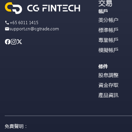
交易
帳戶
美分帳户
+65 6011 1415
support.cn@cgtrade.com
標準帳戶
專業帳戶
模擬帳戶
條件
股息調整
資金存取
產品資訊
免責聲明：