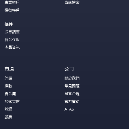
專業帳戶
資訊博客
模擬帳戶
條件
股息調整
資金存取
產品資訊
市場
公司
外匯
關於我們
指數
常見問題
貴金屬
監管合規
加密貨幣
官方贊助
能源
ATAS
股票