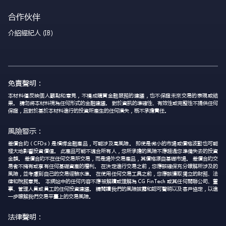
合作伙伴
介紹經紀人 (IB)
免責聲明：
本材料僅反映個人觀點和意見，不構成購買金融服務的建議，也不保證未來交易的表現或結
果。 請勿將本材料視為任何形式的金融建議。 對於資訊的準確性、有效性或完整性不提供任何
保證，且對於基於本材料進行的投資所產生的任何損失，概不承擔責任。
風險警示：
差價合約（CFDs）是槓桿金融產品，可能涉及高風險。 即使是微小的市場或價格波動也可能
極大地影響投資價值。 此產品可能不適合所有人，您所承擔的風險不應超過您準備失去的投資
金額。 差價合約不在任何交易所交易，而是場外交易產品，其價格源自基礎市場。 差價合約交
易者不擁有或享有任何基礎資產的權利。 在決定進行交易之前，您應該確保充分瞭解所涉及的
風險，並考慮到自己的交易經驗水準。 在使用任何交易工具之前，您應該獲取獨立的財務、法
律和稅務意見。 本網站中的任何內容不應被解讀或理解為 CG FinTech 或其任何關聯公司、董
事、管理人員或員工的任何投資建議。 請閱讀我們的風險披露和認可聲明以及客戶協定，以進
一步瞭解我們交易平臺上的交易風險。
法律聲明：