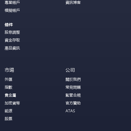
專業帳戶
資訊博客
模擬帳戶
條件
股息調整
資金存取
產品資訊
市場
公司
外匯
關於我們
指數
常見問題
貴金屬
監管合規
加密貨幣
官方贊助
能源
ATAS
股票