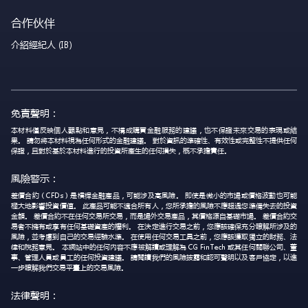
合作伙伴
介紹經紀人 (IB)
免責聲明：
本材料僅反映個人觀點和意見，不構成購買金融服務的建議，也不保證未來交易的表現或結
果。 請勿將本材料視為任何形式的金融建議。 對於資訊的準確性、有效性或完整性不提供任何
保證，且對於基於本材料進行的投資所產生的任何損失，概不承擔責任。
風險警示：
差價合約（CFDs）是槓桿金融產品，可能涉及高風險。 即使是微小的市場或價格波動也可能
極大地影響投資價值。 此產品可能不適合所有人，您所承擔的風險不應超過您準備失去的投資
金額。 差價合約不在任何交易所交易，而是場外交易產品，其價格源自基礎市場。 差價合約交
易者不擁有或享有任何基礎資產的權利。 在決定進行交易之前，您應該確保充分瞭解所涉及的
風險，並考慮到自己的交易經驗水準。 在使用任何交易工具之前，您應該獲取獨立的財務、法
律和稅務意見。 本網站中的任何內容不應被解讀或理解為 CG FinTech 或其任何關聯公司、董
事、管理人員或員工的任何投資建議。 請閱讀我們的風險披露和認可聲明以及客戶協定，以進
一步瞭解我們交易平臺上的交易風險。
法律聲明：