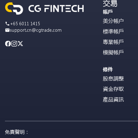
交易
帳戶
美分帳户
+65 6011 1415
support.cn@cgtrade.com
標準帳戶
專業帳戶
模擬帳戶
條件
股息調整
資金存取
產品資訊
免責聲明：