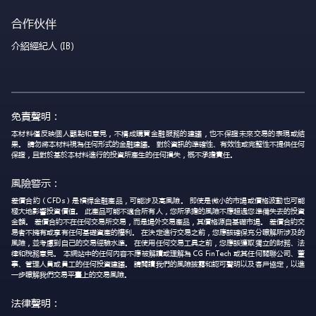
合作伙伴
介紹經紀人 (IB)
免責聲明：
本材料僅反映個人觀點和意見，不構成購買金融服務的建議，也不保證未來交易的表現或結
果。 請勿將本材料視為任何形式的金融建議。 對於資訊的準確性、有效性或完整性不提供任何
保證，且對於基於本材料進行的投資所產生的任何損失，概不承擔責任。
風險警示：
差價合約（CFDs）是槓桿金融產品，可能涉及高風險。 即使是微小的市場或價格波動也可能
極大地影響投資價值。 此產品可能不適合所有人，您所承擔的風險不應超過您準備失去的投資
金額。 差價合約不在任何交易所交易，而是場外交易產品，其價格源自基礎市場。 差價合約交
易者不擁有或享有任何基礎資產的權利。 在決定進行交易之前，您應該確保充分瞭解所涉及的
風險，並考慮到自己的交易經驗水準。 在使用任何交易工具之前，您應該獲取獨立的財務、法
律和稅務意見。 本網站中的任何內容不應被解讀或理解為 CG FinTech 或其任何關聯公司、董
事、管理人員或員工的任何投資建議。 請閱讀我們的風險披露和認可聲明以及客戶協定，以進
一步瞭解我們交易平臺上的交易風險。
法律聲明：