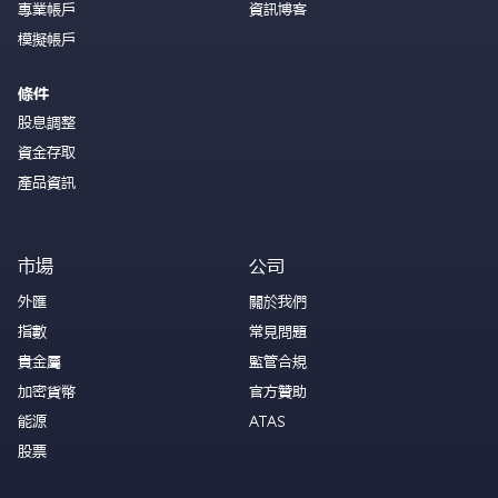
專業帳戶
資訊博客
模擬帳戶
條件
股息調整
資金存取
產品資訊
市場
公司
外匯
關於我們
指數
常見問題
貴金屬
監管合規
加密貨幣
官方贊助
能源
ATAS
股票