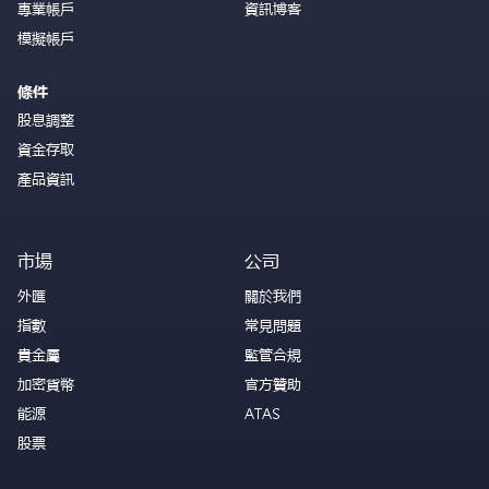
專業帳戶
資訊博客
模擬帳戶
條件
股息調整
資金存取
產品資訊
市場
公司
外匯
關於我們
指數
常見問題
貴金屬
監管合規
加密貨幣
官方贊助
能源
ATAS
股票