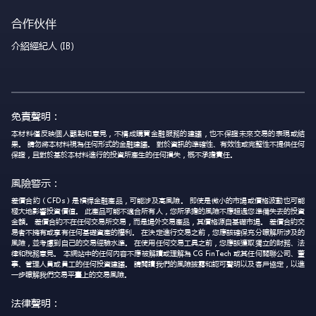
合作伙伴
介紹經紀人 (IB)
免責聲明：
本材料僅反映個人觀點和意見，不構成購買金融服務的建議，也不保證未來交易的表現或結
果。 請勿將本材料視為任何形式的金融建議。 對於資訊的準確性、有效性或完整性不提供任何
保證，且對於基於本材料進行的投資所產生的任何損失，概不承擔責任。
風險警示：
差價合約（CFDs）是槓桿金融產品，可能涉及高風險。 即使是微小的市場或價格波動也可能
極大地影響投資價值。 此產品可能不適合所有人，您所承擔的風險不應超過您準備失去的投資
金額。 差價合約不在任何交易所交易，而是場外交易產品，其價格源自基礎市場。 差價合約交
易者不擁有或享有任何基礎資產的權利。 在決定進行交易之前，您應該確保充分瞭解所涉及的
風險，並考慮到自己的交易經驗水準。 在使用任何交易工具之前，您應該獲取獨立的財務、法
律和稅務意見。 本網站中的任何內容不應被解讀或理解為 CG FinTech 或其任何關聯公司、董
事、管理人員或員工的任何投資建議。 請閱讀我們的風險披露和認可聲明以及客戶協定，以進
一步瞭解我們交易平臺上的交易風險。
法律聲明：