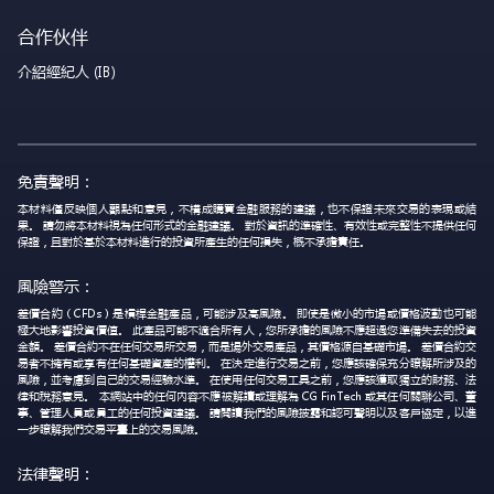
合作伙伴
介紹經紀人 (IB)
免責聲明：
本材料僅反映個人觀點和意見，不構成購買金融服務的建議，也不保證未來交易的表現或結
果。 請勿將本材料視為任何形式的金融建議。 對於資訊的準確性、有效性或完整性不提供任何
保證，且對於基於本材料進行的投資所產生的任何損失，概不承擔責任。
風險警示：
差價合約（CFDs）是槓桿金融產品，可能涉及高風險。 即使是微小的市場或價格波動也可能
極大地影響投資價值。 此產品可能不適合所有人，您所承擔的風險不應超過您準備失去的投資
金額。 差價合約不在任何交易所交易，而是場外交易產品，其價格源自基礎市場。 差價合約交
易者不擁有或享有任何基礎資產的權利。 在決定進行交易之前，您應該確保充分瞭解所涉及的
風險，並考慮到自己的交易經驗水準。 在使用任何交易工具之前，您應該獲取獨立的財務、法
律和稅務意見。 本網站中的任何內容不應被解讀或理解為 CG FinTech 或其任何關聯公司、董
事、管理人員或員工的任何投資建議。 請閱讀我們的風險披露和認可聲明以及客戶協定，以進
一步瞭解我們交易平臺上的交易風險。
法律聲明：