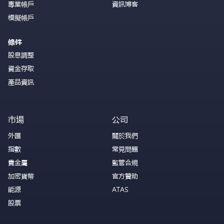
專業帳戶
資訊博客
模擬帳戶
條件
股息調整
資金存取
產品資訊
市場
公司
外匯
關於我們
指數
常見問題
貴金屬
監管合規
加密貨幣
官方贊助
能源
ATAS
股票