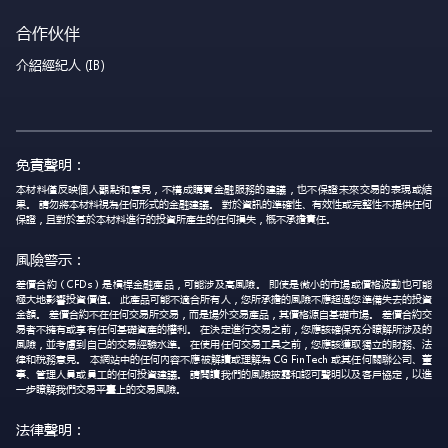
合作伙伴
介紹經紀人 (IB)
免責聲明：
本材料僅反映個人觀點和意見，不構成購買金融服務的建議，也不保證未來交易的表現或結
果。 請勿將本材料視為任何形式的金融建議。 對於資訊的準確性、有效性或完整性不提供任何
保證，且對於基於本材料進行的投資所產生的任何損失，概不承擔責任。
風險警示：
差價合約（CFDs）是槓桿金融產品，可能涉及高風險。 即使是微小的市場或價格波動也可能
極大地影響投資價值。 此產品可能不適合所有人，您所承擔的風險不應超過您準備失去的投資
金額。 差價合約不在任何交易所交易，而是場外交易產品，其價格源自基礎市場。 差價合約交
易者不擁有或享有任何基礎資產的權利。 在決定進行交易之前，您應該確保充分瞭解所涉及的
風險，並考慮到自己的交易經驗水準。 在使用任何交易工具之前，您應該獲取獨立的財務、法
律和稅務意見。 本網站中的任何內容不應被解讀或理解為 CG FinTech 或其任何關聯公司、董
事、管理人員或員工的任何投資建議。 請閱讀我們的風險披露和認可聲明以及客戶協定，以進
一步瞭解我們交易平臺上的交易風險。
法律聲明：