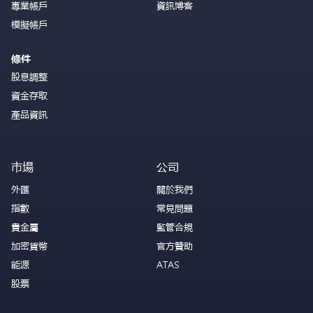
專業帳戶
資訊博客
模擬帳戶
條件
股息調整
資金存取
產品資訊
市場
公司
外匯
關於我們
指數
常見問題
貴金屬
監管合規
加密貨幣
官方贊助
能源
ATAS
股票