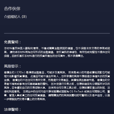
合作伙伴
介紹經紀人 (IB)
免責聲明：
本材料僅反映個人觀點和意見，不構成購買金融服務的建議，也不保證未來交易的表現或結
果。 請勿將本材料視為任何形式的金融建議。 對於資訊的準確性、有效性或完整性不提供任何
保證，且對於基於本材料進行的投資所產生的任何損失，概不承擔責任。
風險警示：
差價合約（CFDs）是槓桿金融產品，可能涉及高風險。 即使是微小的市場或價格波動也可能
極大地影響投資價值。 此產品可能不適合所有人，您所承擔的風險不應超過您準備失去的投資
金額。 差價合約不在任何交易所交易，而是場外交易產品，其價格源自基礎市場。 差價合約交
易者不擁有或享有任何基礎資產的權利。 在決定進行交易之前，您應該確保充分瞭解所涉及的
風險，並考慮到自己的交易經驗水準。 在使用任何交易工具之前，您應該獲取獨立的財務、法
律和稅務意見。 本網站中的任何內容不應被解讀或理解為 CG FinTech 或其任何關聯公司、董
事、管理人員或員工的任何投資建議。 請閱讀我們的風險披露和認可聲明以及客戶協定，以進
一步瞭解我們交易平臺上的交易風險。
法律聲明：