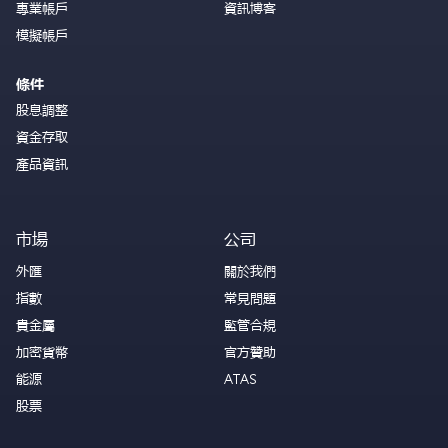
專業帳戶
資訊博客
模擬帳戶
條件
股息調整
資金存取
產品資訊
市場
公司
外匯
關於我們
指數
常見問題
貴金屬
監管合規
加密貨幣
官方贊助
能源
ATAS
股票