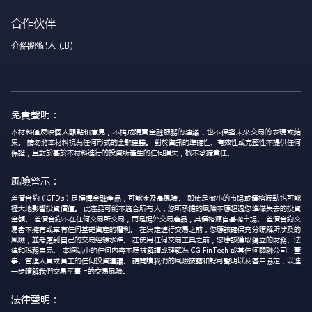
合作伙伴
介紹經紀人 (IB)
免責聲明：
本材料僅反映個人觀點和意見，不構成購買金融服務的建議，也不保證未來交易的表現或結
果。 請勿將本材料視為任何形式的金融建議。 對於資訊的準確性、有效性或完整性不提供任何
保證，且對於基於本材料進行的投資所產生的任何損失，概不承擔責任。
風險警示：
差價合約（CFDs）是槓桿金融產品，可能涉及高風險。 即使是微小的市場或價格波動也可能
極大地影響投資價值。 此產品可能不適合所有人，您所承擔的風險不應超過您準備失去的投資
金額。 差價合約不在任何交易所交易，而是場外交易產品，其價格源自基礎市場。 差價合約交
易者不擁有或享有任何基礎資產的權利。 在決定進行交易之前，您應該確保充分瞭解所涉及的
風險，並考慮到自己的交易經驗水準。 在使用任何交易工具之前，您應該獲取獨立的財務、法
律和稅務意見。 本網站中的任何內容不應被解讀或理解為 CG FinTech 或其任何關聯公司、董
事、管理人員或員工的任何投資建議。 請閱讀我們的風險披露和認可聲明以及客戶協定，以進
一步瞭解我們交易平臺上的交易風險。
法律聲明：