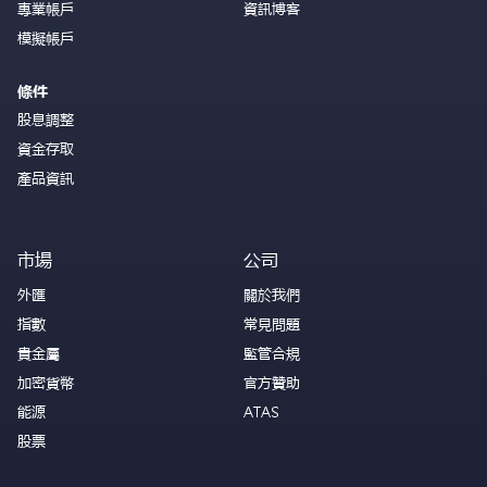
專業帳戶
資訊博客
模擬帳戶
條件
股息調整
資金存取
產品資訊
市場
公司
外匯
關於我們
指數
常見問題
貴金屬
監管合規
加密貨幣
官方贊助
能源
ATAS
股票