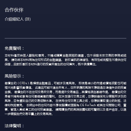
合作伙伴
介紹經紀人 (IB)
免責聲明：
本材料僅反映個人觀點和意見，不構成購買金融服務的建議，也不保證未來交易的表現或結
果。 請勿將本材料視為任何形式的金融建議。 對於資訊的準確性、有效性或完整性不提供任何
保證，且對於基於本材料進行的投資所產生的任何損失，概不承擔責任。
風險警示：
差價合約（CFDs）是槓桿金融產品，可能涉及高風險。 即使是微小的市場或價格波動也可能
極大地影響投資價值。 此產品可能不適合所有人，您所承擔的風險不應超過您準備失去的投資
金額。 差價合約不在任何交易所交易，而是場外交易產品，其價格源自基礎市場。 差價合約交
易者不擁有或享有任何基礎資產的權利。 在決定進行交易之前，您應該確保充分瞭解所涉及的
風險，並考慮到自己的交易經驗水準。 在使用任何交易工具之前，您應該獲取獨立的財務、法
律和稅務意見。 本網站中的任何內容不應被解讀或理解為 CG FinTech 或其任何關聯公司、董
事、管理人員或員工的任何投資建議。 請閱讀我們的風險披露和認可聲明以及客戶協定，以進
一步瞭解我們交易平臺上的交易風險。
法律聲明：