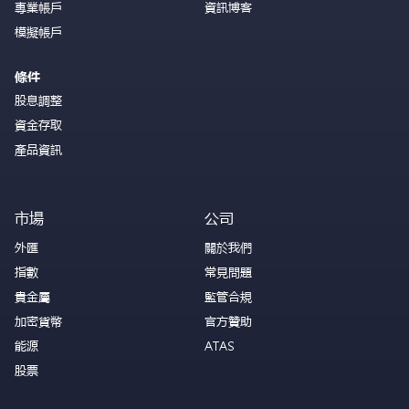
專業帳戶
資訊博客
模擬帳戶
條件
股息調整
資金存取
產品資訊
市場
公司
外匯
關於我們
指數
常見問題
貴金屬
監管合規
加密貨幣
官方贊助
能源
ATAS
股票