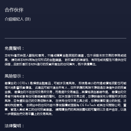
合作伙伴
介紹經紀人 (IB)
免責聲明：
本材料僅反映個人觀點和意見，不構成購買金融服務的建議，也不保證未來交易的表現或結
果。 請勿將本材料視為任何形式的金融建議。 對於資訊的準確性、有效性或完整性不提供任何
保證，且對於基於本材料進行的投資所產生的任何損失，概不承擔責任。
風險警示：
差價合約（CFDs）是槓桿金融產品，可能涉及高風險。 即使是微小的市場或價格波動也可能
極大地影響投資價值。 此產品可能不適合所有人，您所承擔的風險不應超過您準備失去的投資
金額。 差價合約不在任何交易所交易，而是場外交易產品，其價格源自基礎市場。 差價合約交
易者不擁有或享有任何基礎資產的權利。 在決定進行交易之前，您應該確保充分瞭解所涉及的
風險，並考慮到自己的交易經驗水準。 在使用任何交易工具之前，您應該獲取獨立的財務、法
律和稅務意見。 本網站中的任何內容不應被解讀或理解為 CG FinTech 或其任何關聯公司、董
事、管理人員或員工的任何投資建議。 請閱讀我們的風險披露和認可聲明以及客戶協定，以進
一步瞭解我們交易平臺上的交易風險。
法律聲明：