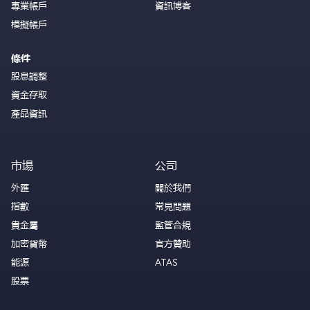
專業帳戶
資訊博客
模擬帳戶
條件
股息調整
資金存取
產品資訊
市場
公司
外匯
關於我們
指數
常見問題
貴金屬
監管合規
加密貨幣
官方贊助
能源
ATAS
股票